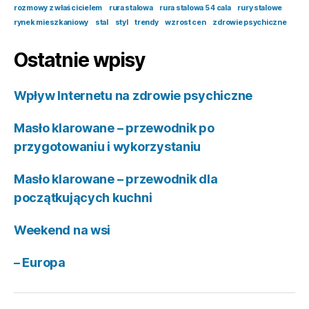
rozmowy z właścicielem
rura stalowa
rura stalowa 5 4 cala
rury stalowe
rynek mieszkaniowy
stal
styl
trendy
wzrost cen
zdrowie psychiczne
Ostatnie wpisy
Wpływ Internetu na zdrowie psychiczne
Masło klarowane – przewodnik po
przygotowaniu i wykorzystaniu
Masło klarowane – przewodnik dla
początkujących kuchni
Weekend na wsi
– Europa