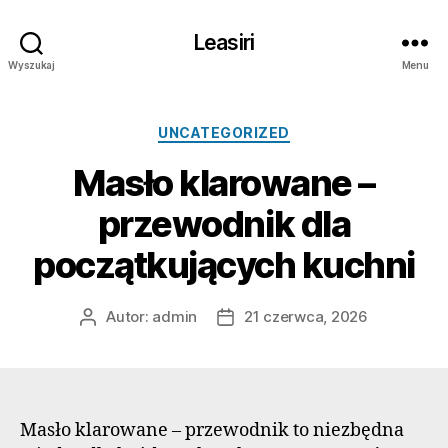
Leasiri
Wyszukaj
Menu
Kategorie
UNCATEGORIZED
Masło klarowane –
przewodnik dla
początkujących kuchni
Autor:
admin
21 czerwca, 2026
Autor
Data
wpisu
wpisu
Masło klarowane – przewodnik to niezbędna