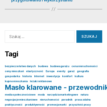
Szukaj:
Tagi
bezpieczeństwo danych
budowa
budowa garażu
cena nieruchomości
ceny mieszkań
elastyczność
Europa
eventy
garaż
geografia
gospodarka
historia
Internet
inwestycja
komfort
kultura
kupno mieszkania
leżaki reklamowe
Masło klarowane - przewodni
media społecznościowe
moda
narzędzia marketingowe
natura
negocjacje mieszkaniowe
nieruchomości
poradnik
praca zdalna
praktyczność
produktywność
promocja marki
przyszłość pracy