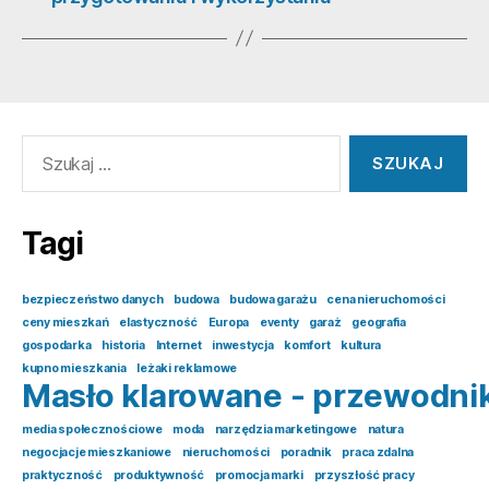
Szukaj:
Tagi
bezpieczeństwo danych
budowa
budowa garażu
cena nieruchomości
ceny mieszkań
elastyczność
Europa
eventy
garaż
geografia
gospodarka
historia
Internet
inwestycja
komfort
kultura
kupno mieszkania
leżaki reklamowe
Masło klarowane - przewodni
media społecznościowe
moda
narzędzia marketingowe
natura
negocjacje mieszkaniowe
nieruchomości
poradnik
praca zdalna
praktyczność
produktywność
promocja marki
przyszłość pracy