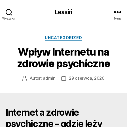
Leasiri
Wyszukaj
Menu
Kategorie
UNCATEGORIZED
Wpływ Internetu na
zdrowie psychiczne
Autor:
admin
29 czerwca, 2026
Autor
Data
wpisu
wpisu
Internet a zdrowie
psychiczne – gdzie leży