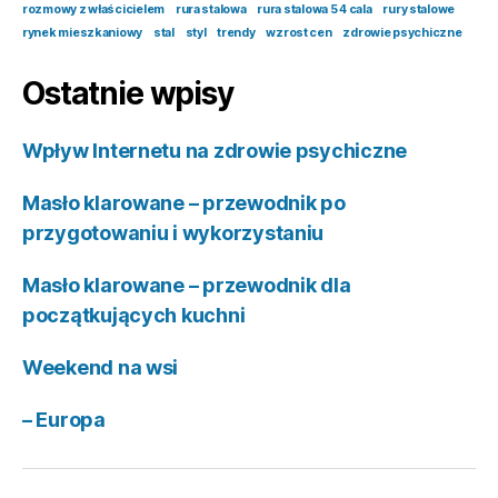
rozmowy z właścicielem
rura stalowa
rura stalowa 5 4 cala
rury stalowe
rynek mieszkaniowy
stal
styl
trendy
wzrost cen
zdrowie psychiczne
Ostatnie wpisy
Wpływ Internetu na zdrowie psychiczne
Masło klarowane – przewodnik po
przygotowaniu i wykorzystaniu
Masło klarowane – przewodnik dla
początkujących kuchni
Weekend na wsi
– Europa