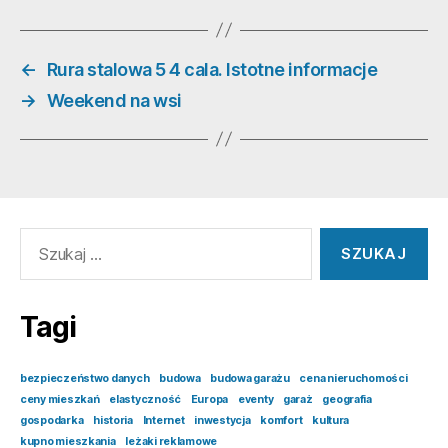
←
Rura stalowa 5 4 cala. Istotne informacje
→
Weekend na wsi
Szukaj:
Tagi
bezpieczeństwo danych
budowa
budowa garażu
cena nieruchomości
ceny mieszkań
elastyczność
Europa
eventy
garaż
geografia
gospodarka
historia
Internet
inwestycja
komfort
kultura
kupno mieszkania
leżaki reklamowe