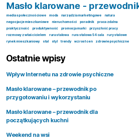
Masło klarowane - przewodni
media społecznościowe
moda
narzędzia marketingowe
natura
negocjacje mieszkaniowe
nieruchomości
poradnik
praca zdalna
praktyczność
produktywność
promocja marki
przyszłość pracy
rozmowy z właścicielem
rura stalowa
rura stalowa 5 4 cala
rury stalowe
rynek mieszkaniowy
stal
styl
trendy
wzrost cen
zdrowie psychiczne
Ostatnie wpisy
Wpływ Internetu na zdrowie psychiczne
Masło klarowane – przewodnik po
przygotowaniu i wykorzystaniu
Masło klarowane – przewodnik dla
początkujących kuchni
Weekend na wsi